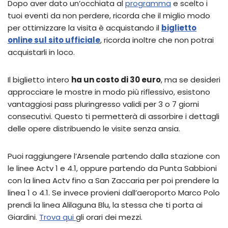
Dopo aver dato un’occhiata al
programma
e scelto i
tuoi eventi da non perdere, ricorda che il miglio modo
per ottimizzare la visita è acquistando il
biglietto
online sul sito ufficiale
, ricorda inoltre che non potrai
acquistarli in loco.
Il biglietto intero
ha un costo di 30 euro
, ma se desideri
approcciare le mostre in modo più riflessivo, esistono
vantaggiosi pass pluringresso validi per 3 o 7 giorni
consecutivi. Questo ti permetterà di assorbire i dettagli
delle opere distribuendo le visite senza ansia.
Puoi raggiungere l’Arsenale partendo dalla stazione con
le linee Actv 1 e 4.1, oppure partendo da Punta Sabbioni
con la linea Actv fino a San Zaccaria per poi prendere la
linea 1 o 4.1. Se invece provieni dall’aeroporto Marco Polo
prendi la linea Alilaguna Blu, la stessa che ti porta ai
Giardini.
Trova qui
gli orari dei mezzi.